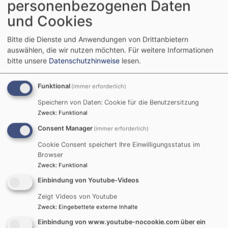
Impressum
personenbezogenen Daten
und Cookies
Bitte die Dienste und Anwendungen von Drittanbietern
auswählen, die wir nutzen möchten.
Für weitere Informationen
bitte unsere
Datenschutzhinweise
lesen.
Impressum:
Funktional
(immer erforderlich)
www.st-michaelis-hof.mws3.de
Speichern von Daten: Cookie für die Benutzersitzung
Zweck
:
Funktional
ist ein Angebot der Kirchengemeinde St. Michaelis Hof.
Die Kirchengemeinde ist eine Körperschaft des
Consent Manager
(immer erforderlich)
öffentlichen Rechts,
Cookie Consent speichert Ihre Einwilligungsstatus im
vertreten durch Pfarrerin Dr. Verena Grüter
Browser
Zweck
:
Funktional
Einbindung von Youtube-Videos
Verantwortlich gemäß § 5 TMG:
Evang.-Luth. Kirchengemeinde
Zeigt Videos von Youtube
Zweck
:
Eingebettete externe Inhalte
St. Michaelis Hof
Pfarrerin Dr. Verena Grüter
Einbindung von www.youtube-nocookie.com über ein