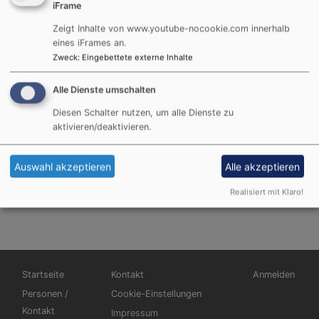
iFrame
Maxplatz 6
95028 Hof
Zeigt Inhalte von www.youtube-nocookie.com innerhalb
Tel.: 09281/ 8 19 69- 16
eines iFrames an.
Zweck
:
Eingebettete externe Inhalte
Fax: 09281/ 8 19 69- 19
Mail:
pfarramt.stmichaelis.hof@elkb.de
Alle Dienste umschalten
Inhaltlich Verantwortlicher gemäß § 55 Abs. 2 RStV:
Diesen Schalter nutzen, um alle Dienste zu
aktivieren/deaktivieren.
Pfarrerin Dr. Verena Grüter
E-Mail:
Verena.Grueter@elkb.de
Auswahl akzeptieren
Alle akzeptieren
Maxplatz 6
95028 Hof
Realisiert mit Klaro!
Hauptnavigation
Fußbereichsmenü
Benutzermen
Startseite
Kontakt
Anmelden
Personen /
Cookie-Einstellungen
Kontakt
Impressum