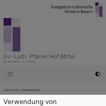
Direkt
zum
Inhalt
Ev.-Luth. Pfarrei Hof Mitte
St. Michaelis - St. Lorenz
Hauptnavigation
Startseite
Impressum
Verwendung von